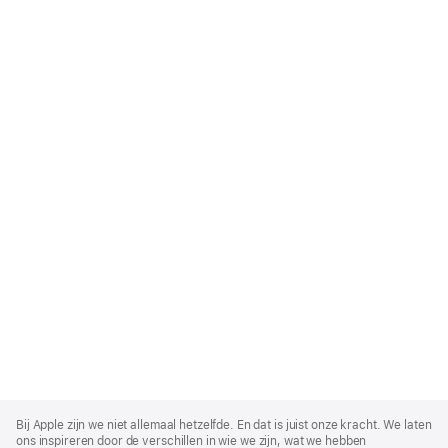
Apple
Footer
Bij Apple zijn we niet allemaal hetzelfde. En dat is juist onze kracht. We laten
ons inspireren door de verschillen in wie we zijn, wat we hebben