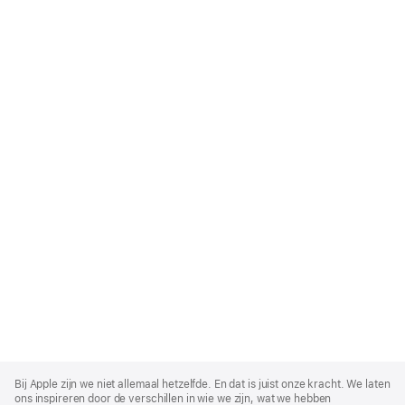
Apple
Footer
Bij Apple zijn we niet allemaal hetzelfde. En dat is juist onze kracht. We laten
ons inspireren door de verschillen in wie we zijn, wat we hebben