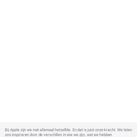
Apple
Footer
Bij Apple zijn we niet allemaal hetzelfde. En dat is juist onze kracht. We laten
ons inspireren door de verschillen in wie we zijn, wat we hebben