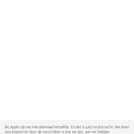
Apple
Footer
Bij Apple zijn we niet allemaal hetzelfde. En dat is juist onze kracht. We laten
ons inspireren door de verschillen in wie we zijn, wat we hebben