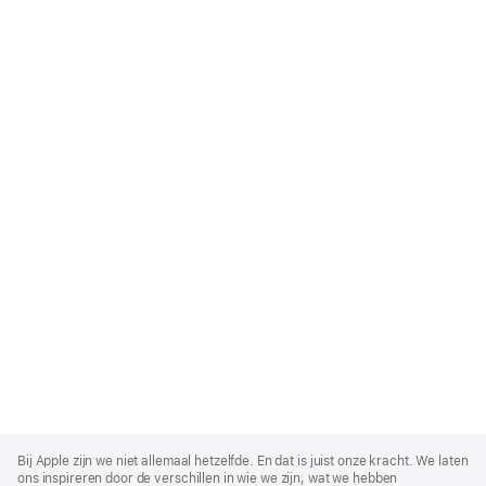
Apple
Footer
Bij Apple zijn we niet allemaal hetzelfde. En dat is juist onze kracht. We laten
ons inspireren door de verschillen in wie we zijn, wat we hebben