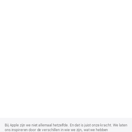
Apple
Footer
Bij Apple zijn we niet allemaal hetzelfde. En dat is juist onze kracht. We laten
ons inspireren door de verschillen in wie we zijn, wat we hebben