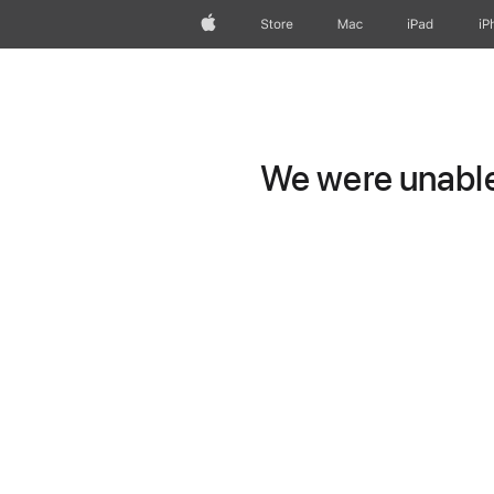
Apple
Store
Mac
iPad
iP
We were unable 