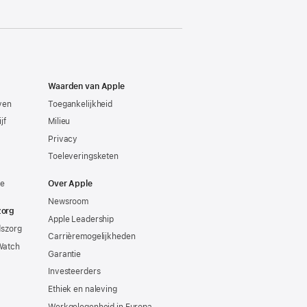
Waarden van Apple
even
Toegankelijkheid
jf
Milieu
Privacy
Toeleveringsketen
ie
Over Apple
Newsroom
zorg
Apple Leadership
dszorg
Carrièremogelijkheden
Watch
Garantie
Investeerders
Ethiek en naleving
Werkgelegenheid in Europa