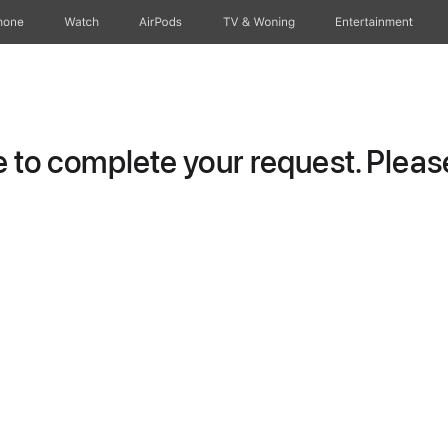
hone
Watch
AirPods
TV & Woning
Entertainment
to complete your request. Please 