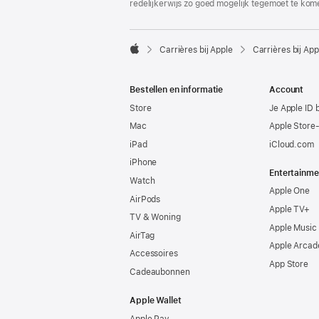
redelijkerwijs zo goed mogelijk tegemoet te kom

Carrières bij Apple
Carrières bij App
Apple
Bestellen en informatie
Account
Store
Je Apple ID 
Mac
Apple Store
iPad
iCloud.com
iPhone
Entertainme
Watch
Apple One
AirPods
Apple TV+
TV & Woning
Apple Music
AirTag
Apple Arcad
Accessoires
App Store
Cadeaubonnen
Apple Wallet
Apple Pay