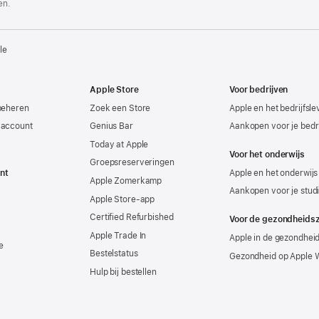
en.
le
Apple Store
Voor bedrijven
beheren
Zoek een Store
Apple en het bedrijfsl
-account
Genius Bar
Aankopen voor je bedri
Today at Apple
Voor het onderwijs
Groepsreserveringen
nt
Apple en het onderwijs
Apple Zomerkamp
Aankopen voor je stud
Apple Store-app
Certified Refurbished
Voor de gezondheids
Apple Trade In
Apple in de gezondhei
e
Bestelstatus
Gezondheid op Apple 
Hulp bij bestellen