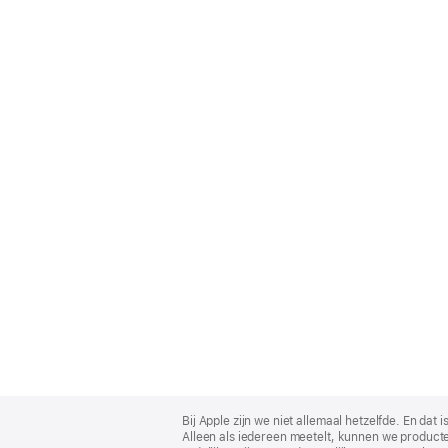
Apple
Footer
Bij Apple zijn we niet allemaal hetzelfde. En da
Alleen als iedereen meetelt, kunnen we producte