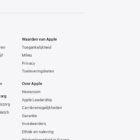
Waarden van Apple
even
Toegankelijkheid
jf
Milieu
Privacy
Toeleveringsketen
ie
Over Apple
Newsroom
zorg
Apple Leadership
dszorg
Carrièremogelijkheden
Watch
Garantie
Investeerders
Ethiek en naleving
Werkgelegenheid in Europa