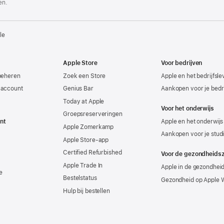
en.
le
Apple Store
Voor bedrijven
beheren
Zoek een Store
Apple en het bedrijfsl
-account
Genius Bar
Aankopen voor je bedri
Today at Apple
Voor het onderwijs
Groepsreserveringen
nt
Apple en het onderwijs
Apple Zomerkamp
Aankopen voor je stud
Apple Store-app
Certified Refurbished
Voor de gezondheids
Apple Trade In
Apple in de gezondhei
e
Bestelstatus
Gezondheid op Apple 
Hulp bij bestellen