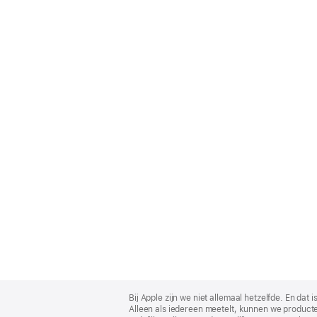
Apple
Footer
Bij Apple zijn we niet allemaal hetzelfde. En da
Alleen als iedereen meetelt, kunnen we producte