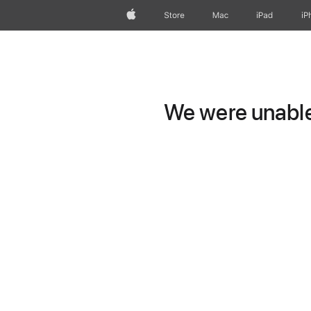
Apple
Store
Mac
iPad
iP
We were unable 