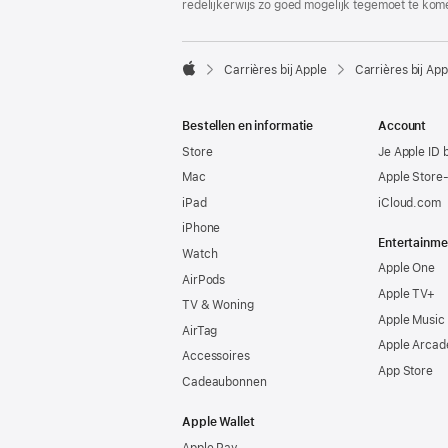
redelijkerwijs zo goed mogelijk tegemoet te kom

Carrières bij Apple
Carrières bij App
Apple
Bestellen en informatie
Account
Store
Je Apple ID 
Mac
Apple Store
iPad
iCloud.com
iPhone
Entertainme
Watch
Apple One
AirPods
Apple TV+
TV & Woning
Apple Music
AirTag
Apple Arcad
Accessoires
App Store
Cadeaubonnen
Apple Wallet
Apple Pay