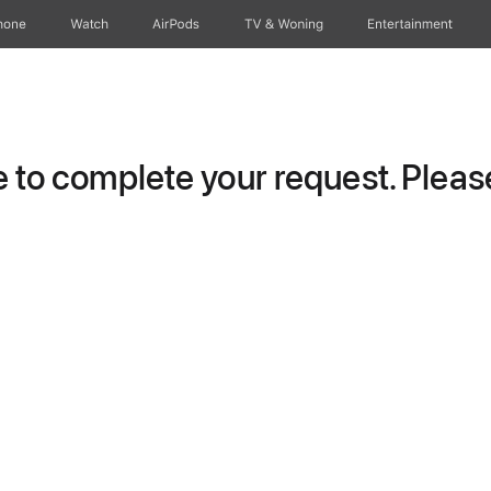
hone
Watch
AirPods
TV & Woning
Entertainment
to complete your request. Please 