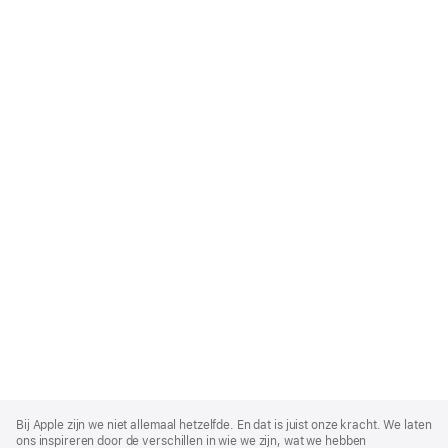
Apple
Footer
Bij Apple zijn we niet allemaal hetzelfde. En dat is juist onze kracht. We laten
ons inspireren door de verschillen in wie we zijn, wat we hebben