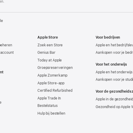
en.
le
Apple Store
Voor bedrijven
beheren
Zoek een Store
Apple en het bedrijfsl
-account
Genius Bar
Aankopen voor je bedri
Today at Apple
Voor het onderwijs
Groepsreserveringen
nt
Apple en het onderwijs
Apple Zomerkamp
Aankopen voor je stud
Apple Store-app
Certified Refurbished
Voor de gezondheids
Apple Trade In
Apple in de gezondhei
e
Bestelstatus
Gezondheid op Apple 
Hulp bij bestellen