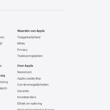
Waarden van Apple
even
Toegankelijkheid
jf
Milieu
Privacy
Toeleveringsketen
ie
Over Apple
Newsroom
zorg
Apple Leadership
dszorg
Carrièremogelijkheden
Watch
Garantie
Investeerders
Ethiek en naleving
Werkgelegenheid in Europa