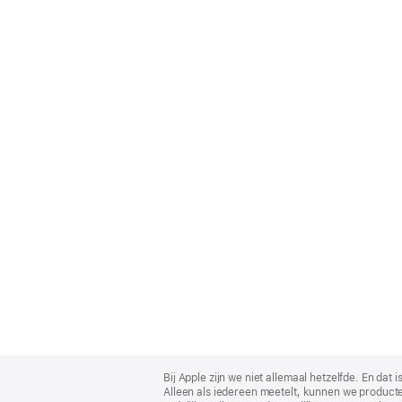
Apple
Footer
Bij Apple zijn we niet allemaal hetzelfde. En da
Alleen als iedereen meetelt, kunnen we producte