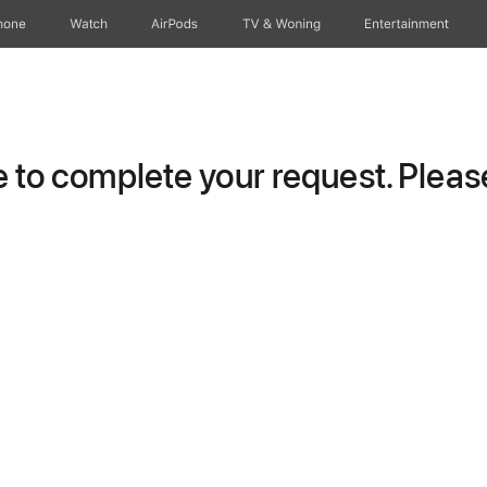
hone
Watch
AirPods
TV & Woning
Entertainment
to complete your request. Please 