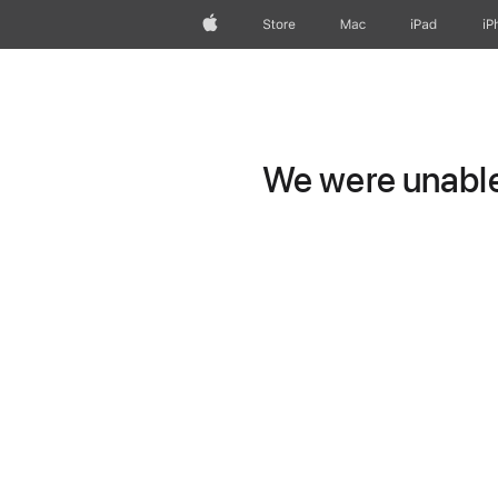
Apple
Store
Mac
iPad
iP
We were unable 