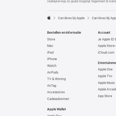
redelijkerwijs zo goed mogelijk tegemoet te kom

Carrières bij Apple
Carrières bij App
Apple
Bestellen en informatie
Account
Store
Je Apple ID 
Mac
Apple Store
iPad
iCloud.com
iPhone
Entertainme
Watch
Apple One
AirPods
Apple TV+
TV & Woning
Apple Music
AirTag
Apple Arcad
Accessoires
App Store
Cadeaubonnen
Apple Wallet
Apple Pay