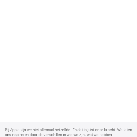
Apple
Footer
Bij Apple zijn we niet allemaal hetzelfde. En dat is juist onze kracht. We laten
ons inspireren door de verschillen in wie we zijn, wat we hebben