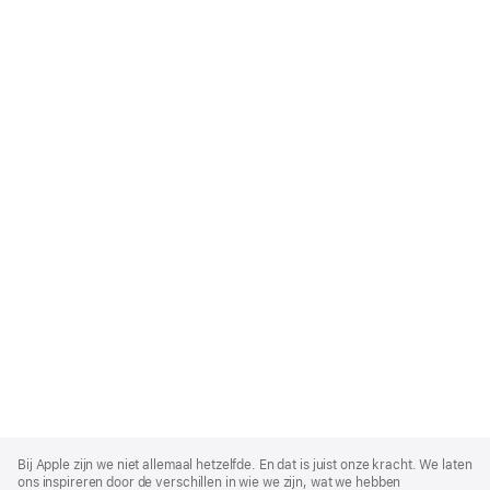
Apple
Footer
Bij Apple zijn we niet allemaal hetzelfde. En dat is juist onze kracht. We laten
ons inspireren door de verschillen in wie we zijn, wat we hebben