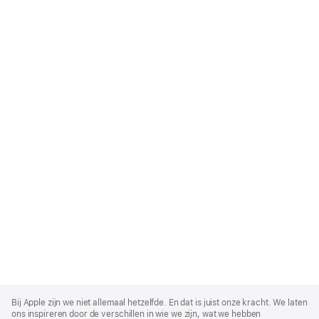
Apple
Footer
Bij Apple zijn we niet allemaal hetzelfde. En dat is juist onze kracht. We laten
ons inspireren door de verschillen in wie we zijn, wat we hebben