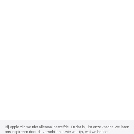
Apple
Footer
Bij Apple zijn we niet allemaal hetzelfde. En dat is juist onze kracht. We laten
ons inspireren door de verschillen in wie we zijn, wat we hebben