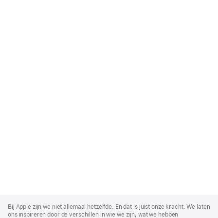
Apple
Footer
Bij Apple zijn we niet allemaal hetzelfde. En dat is juist onze kracht. We laten
ons inspireren door de verschillen in wie we zijn, wat we hebben