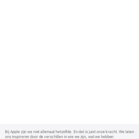
Apple
Footer
Bij Apple zijn we niet allemaal hetzelfde. En dat is juist onze kracht. We laten
ons inspireren door de verschillen in wie we zijn, wat we hebben