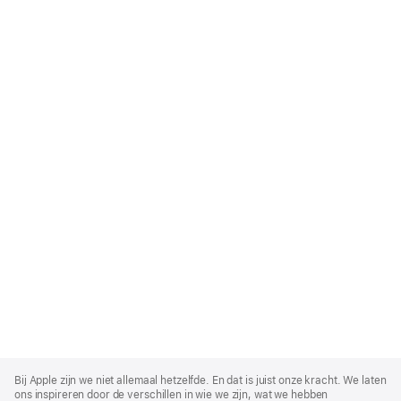
Apple
Footer
Bij Apple zijn we niet allemaal hetzelfde. En dat is juist onze kracht. We laten
ons inspireren door de verschillen in wie we zijn, wat we hebben