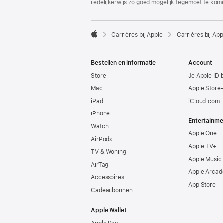
redelijkerwijs zo goed mogelijk tegemoet te kom

Carrières bij Apple
Carrières bij App
Apple
Bestellen en informatie
Account
Store
Je Apple ID 
Mac
Apple Store
iPad
iCloud.com
iPhone
Entertainme
Watch
Apple One
AirPods
Apple TV+
TV & Woning
Apple Music
AirTag
Apple Arcad
Accessoires
App Store
Cadeaubonnen
Apple Wallet
Apple Pay