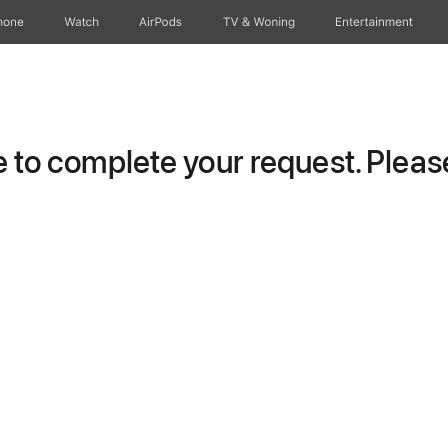
hone
Watch
AirPods
TV & Woning
Entertainment
to complete your request. Please 