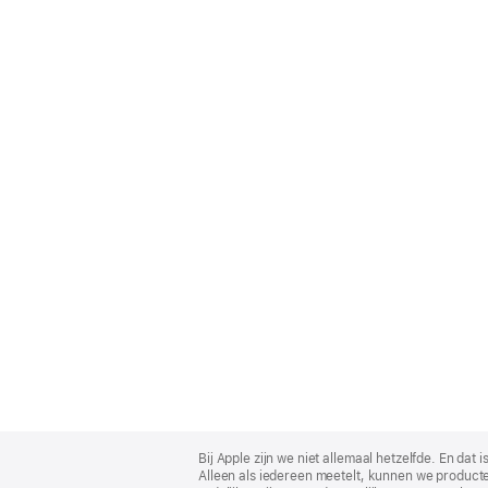
Apple
Footer
Bij Apple zijn we niet allemaal hetzelfde. En da
Alleen als iedereen meetelt, kunnen we producte