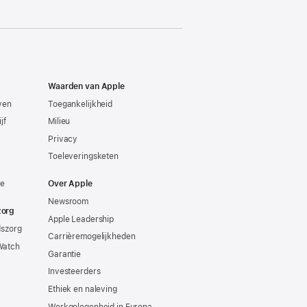
Waarden van Apple
even
Toegankelijkheid
jf
Milieu
Privacy
Toeleveringsketen
ie
Over Apple
Newsroom
zorg
Apple Leadership
dszorg
Carrièremogelijkheden
Watch
Garantie
Investeerders
Ethiek en naleving
Werkgelegenheid in Europa