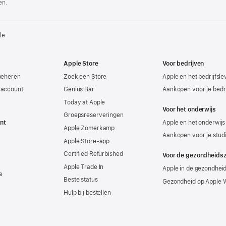
en.
le
Apple Store
Voor bedrijven
beheren
Zoek een Store
Apple en het bedrijfsl
-account
Genius Bar
Aankopen voor je bedri
Today at Apple
Voor het onderwijs
Groepsreserveringen
nt
Apple en het onderwijs
Apple Zomerkamp
Aankopen voor je stud
Apple Store-app
Certified Refurbished
Voor de gezondheids
Apple Trade In
Apple in de gezondhei
e
Bestelstatus
Gezondheid op Apple 
Hulp bij bestellen