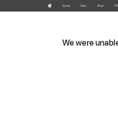
Apple
Store
Mac
iPad
iP
We were unable 