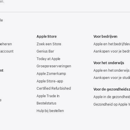
en.
le
Apple Store
Voor bedrijven
beheren
Zoek een Store
Apple en het bedrijfsl
-account
Genius Bar
Aankopen voor je bedri
Today at Apple
Voor het onderwijs
Groepsreserveringen
nt
Apple en het onderwijs
Apple Zomerkamp
Aankopen voor je stud
Apple Store-app
Certified Refurbished
Voor de gezondheids
Apple Trade In
Apple in de gezondhei
e
Bestelstatus
Gezondheid op Apple 
Hulp bij bestellen