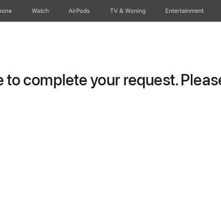
hone
Watch
AirPods
TV & Woning
Entertainment
to complete your request. Please 