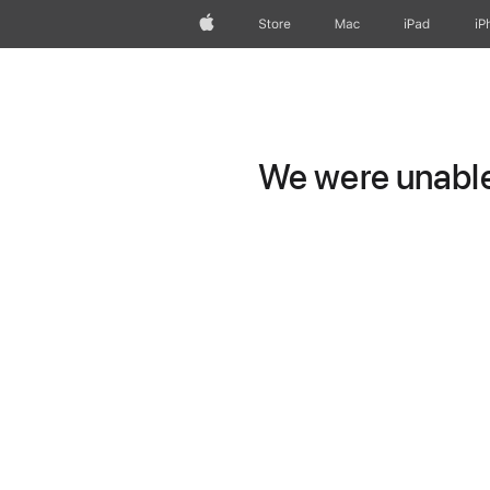
Apple
Store
Mac
iPad
iP
We were unable 