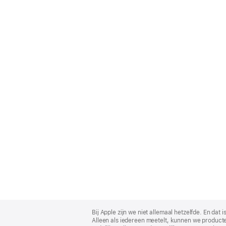
Apple
Footer
Bij Apple zijn we niet allemaal hetzelfde. En da
Alleen als iedereen meetelt, kunnen we producte