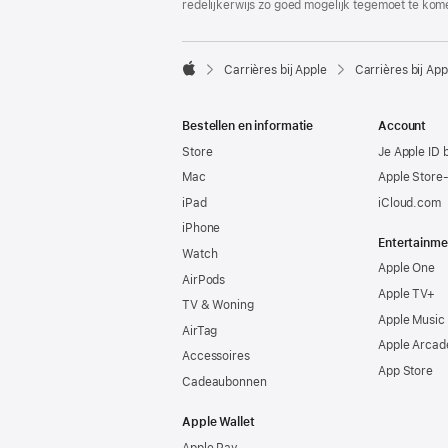
redelijkerwijs zo goed mogelijk tegemoet te kom

Carrières bij Apple
Carrières bij App
Apple
Bestellen en informatie
Account
Store
Je Apple ID 
Mac
Apple Store
iPad
iCloud.com
iPhone
Entertainme
Watch
Apple One
AirPods
Apple TV+
TV & Woning
Apple Music
AirTag
Apple Arcad
Accessoires
App Store
Cadeaubonnen
Apple Wallet
Apple Pay