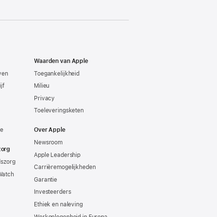
Waarden van Apple
even
Toegankelijkheid
jf
Milieu
Privacy
Toeleveringsketen
ie
Over Apple
Newsroom
zorg
Apple Leadership
dszorg
Carrièremogelijkheden
Watch
Garantie
Investeerders
Ethiek en naleving
Werkgelegenheid in Europa