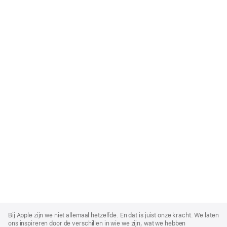
Apple
Footer
Bij Apple zijn we niet allemaal hetzelfde. En dat is juist onze kracht. We laten
ons inspireren door de verschillen in wie we zijn, wat we hebben