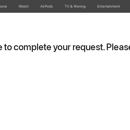
hone
Watch
AirPods
TV & Woning
Entertainment
to complete your request. Please 