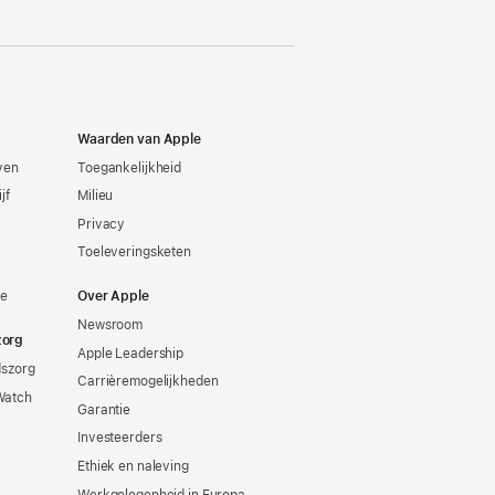
Waarden van Apple
even
Toegankelijkheid
jf
Milieu
Privacy
Toeleveringsketen
ie
Over Apple
Newsroom
zorg
Apple Leadership
dszorg
Carrièremogelijkheden
Watch
Garantie
Investeerders
Ethiek en naleving
Werkgelegenheid in Europa