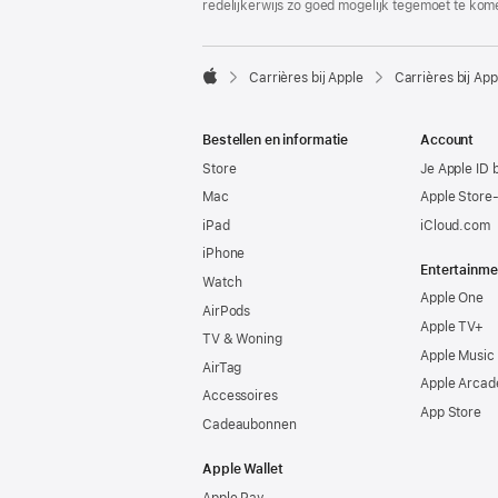
redelijkerwijs zo goed mogelijk tegemoet te kom

Carrières bij Apple
Carrières bij App
Apple
Bestellen en informatie
Account
Store
Je Apple ID 
Mac
Apple Store
iPad
iCloud.com
iPhone
Entertainme
Watch
Apple One
AirPods
Apple TV+
TV & Woning
Apple Music
AirTag
Apple Arcad
Accessoires
App Store
Cadeaubonnen
Apple Wallet
Apple Pay