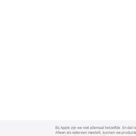
Apple
Footer
Bij Apple zijn we niet allemaal hetzelfde. En da
Alleen als iedereen meetelt, kunnen we producte