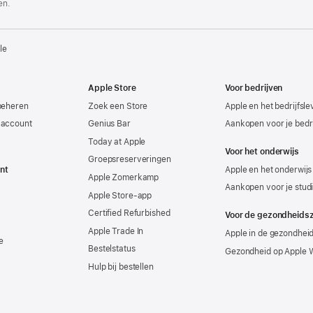
en.
le
Apple Store
Voor bedrijven
beheren
Zoek een Store
Apple en het bedrijfsl
-account
Genius Bar
Aankopen voor je bedri
Today at Apple
Voor het onderwijs
Groepsreserveringen
nt
Apple en het onderwijs
Apple Zomerkamp
Aankopen voor je stud
Apple Store-app
Certified Refurbished
Voor de gezondheids
Apple Trade In
Apple in de gezondhei
e
Bestelstatus
Gezondheid op Apple 
Hulp bij bestellen