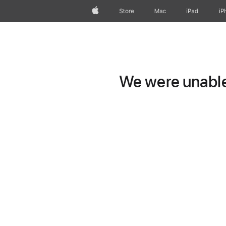
Apple
Store
Mac
iPad
iP
We were unable 