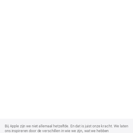
Apple
Footer
Bij Apple zijn we niet allemaal hetzelfde. En dat is juist onze kracht. We laten
ons inspireren door de verschillen in wie we zijn, wat we hebben