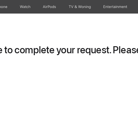
hone
Watch
AirPods
TV & Woning
Entertainment
to complete your request. Please 