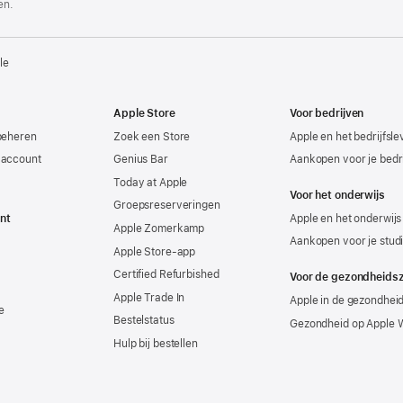
en.
le
Apple Store
Voor bedrijven
beheren
Zoek een Store
Apple en het bedrijfsl
-account
Genius Bar
Aankopen voor je bedri
Today at Apple
Voor het onderwijs
Groepsreserveringen
nt
Apple en het onderwijs
Apple Zomerkamp
Aankopen voor je stud
Apple Store-app
Certified Refurbished
Voor de gezondheids
Apple Trade In
Apple in de gezondhei
e
Bestelstatus
Gezondheid op Apple 
Hulp bij bestellen