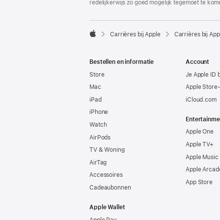
redelijkerwijs zo goed mogelijk tegemoet te kom

Carrières bij Apple
Carrières bij App
Apple
Bestellen en informatie
Account
Store
Je Apple ID 
Mac
Apple Store
iPad
iCloud.com
iPhone
Entertainme
Watch
Apple One
AirPods
Apple TV+
TV & Woning
Apple Music
AirTag
Apple Arcad
Accessoires
App Store
Cadeaubonnen
Apple Wallet
Apple Pay