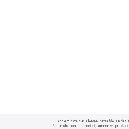
Apple
Footer
Bij Apple zijn we niet allemaal hetzelfde. En da
Alleen als iedereen meetelt, kunnen we producte