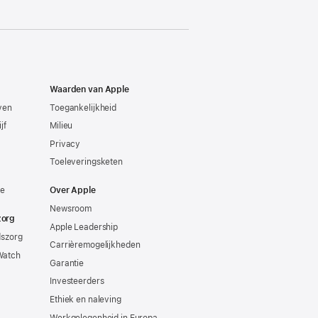
Waarden van Apple
even
Toegankelijkheid
jf
Milieu
Privacy
Toeleveringsketen
ie
Over Apple
Newsroom
zorg
Apple Leadership
dszorg
Carrièremogelijkheden
Watch
Garantie
Investeerders
Ethiek en naleving
Werkgelegenheid in Europa