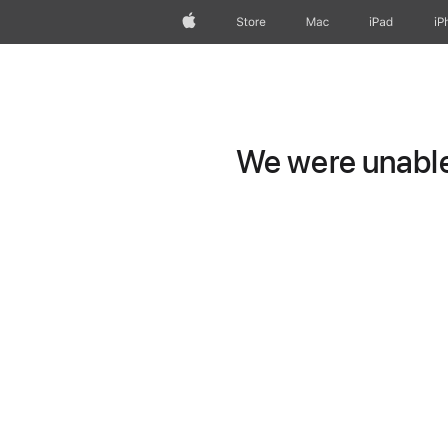
Apple
Store
Mac
iPad
iP
We were unable 