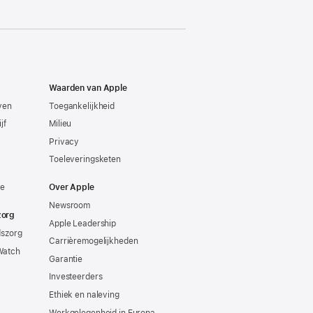
Waarden van Apple
even
Toegankelijkheid
jf
Milieu
Privacy
Toeleveringsketen
ie
Over Apple
Newsroom
zorg
Apple Leadership
dszorg
Carrièremogelijkheden
Watch
Garantie
Investeerders
Ethiek en naleving
Werkgelegenheid in Europa