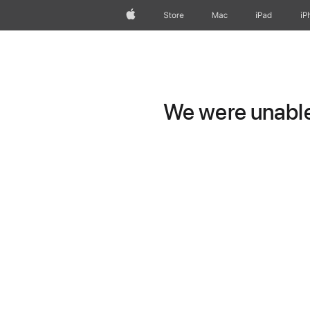
Apple
Store
Mac
iPad
iP
We were unable 