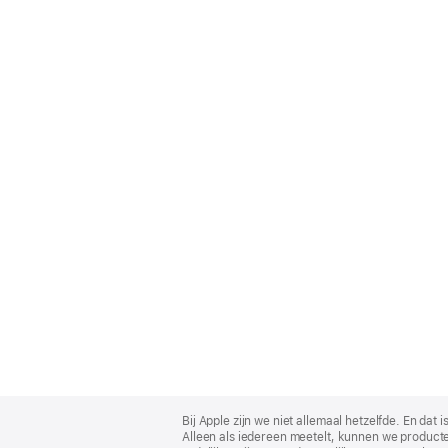
Apple
Footer
Bij Apple zijn we niet allemaal hetzelfde. En da
Alleen als iedereen meetelt, kunnen we producte