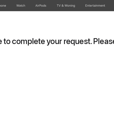
hone
Watch
AirPods
TV & Woning
Entertainment
to complete your request. Please 