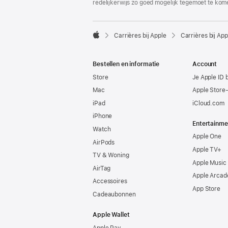
redelijkerwijs zo goed mogelijk tegemoet te kom

Carrières bij Apple
Carrières bij App
Apple
Bestellen en informatie
Account
Store
Je Apple ID 
Mac
Apple Store
iPad
iCloud.com
iPhone
Entertainme
Watch
Apple One
AirPods
Apple TV+
TV & Woning
Apple Music
AirTag
Apple Arcad
Accessoires
App Store
Cadeaubonnen
Apple Wallet
Apple Pay