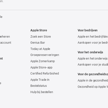
en.
le
Apple Store
Voor bedrijven
beheren
Zoek een Store
Apple en het bedrijfsl
-account
Genius Bar
Aankopen voor je bedri
Today at Apple
Voor het onderwijs
Groepsreserveringen
nt
Apple en het onderwijs
Apple Zomerkamp
Aankopen voor je stud
Apple Store-app
Certified Refurbished
Voor de gezondheids
Apple Trade In
Apple in de gezondhei
e
Bestelstatus
Gezondheid op Apple 
Hulp bij bestellen