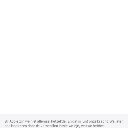
Apple
Footer
Bij Apple zijn we niet allemaal hetzelfde. En dat is juist onze kracht. We laten
ons inspireren door de verschillen in wie we zijn, wat we hebben