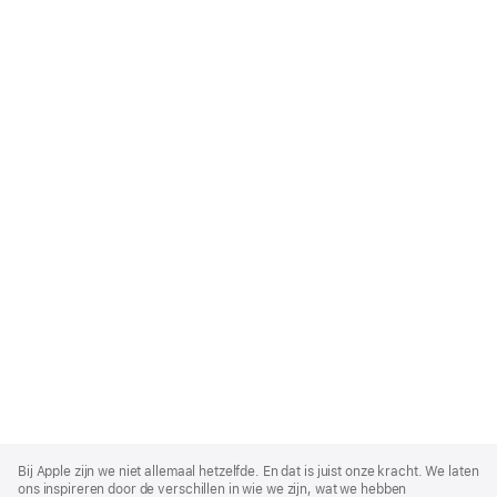
Apple
Footer
Bij Apple zijn we niet allemaal hetzelfde. En dat is juist onze kracht. We laten
ons inspireren door de verschillen in wie we zijn, wat we hebben