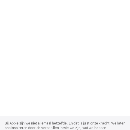
Apple
Footer
Bij Apple zijn we niet allemaal hetzelfde. En dat is juist onze kracht. We laten
ons inspireren door de verschillen in wie we zijn, wat we hebben