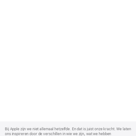
Apple
Footer
Bij Apple zijn we niet allemaal hetzelfde. En dat is juist onze kracht. We laten
ons inspireren door de verschillen in wie we zijn, wat we hebben