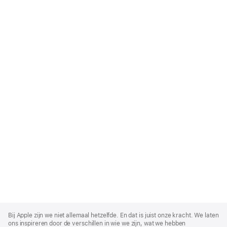
Apple
Footer
Bij Apple zijn we niet allemaal hetzelfde. En dat is juist onze kracht. We laten
ons inspireren door de verschillen in wie we zijn, wat we hebben