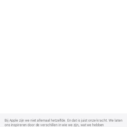
Apple
Footer
Bij Apple zijn we niet allemaal hetzelfde. En dat is juist onze kracht. We laten
ons inspireren door de verschillen in wie we zijn, wat we hebben