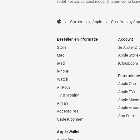
redelijkerwijs zo goed mogelijk tegemoet te kom

Carrières bij Apple
Carrières bij App
Apple
Bestellen en informatie
Account
Store
Je Apple ID 
Mac
Apple Store
iPad
iCloud.com
iPhone
Entertainme
Watch
Apple One
AirPods
Apple TV+
TV & Woning
Apple Music
AirTag
Apple Arcad
Accessoires
App Store
Cadeaubonnen
Apple Wallet
Apple Pay