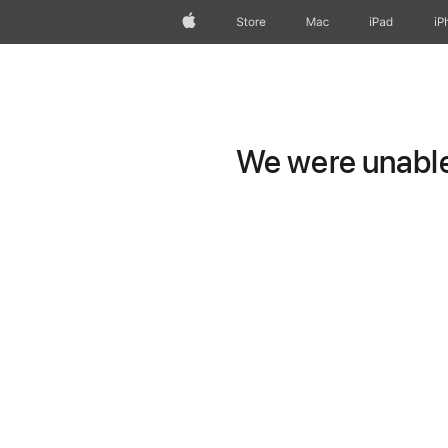
Apple
Store
Mac
iPad
iP
We were unable 