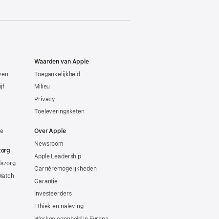
Waarden van Apple
even
Toegankelijkheid
jf
Milieu
Privacy
Toeleveringsketen
ie
Over Apple
Newsroom
zorg
Apple Leadership
dszorg
Carrièremogelijkheden
Watch
Garantie
Investeerders
Ethiek en naleving
Werkgelegenheid in Europa