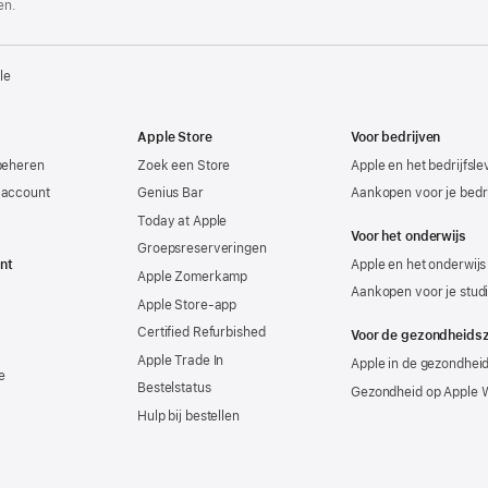
en.
le
Apple Store
Voor bedrijven
beheren
Zoek een Store
Apple en het bedrijfsl
-account
Genius Bar
Aankopen voor je bedri
Today at Apple
Voor het onderwijs
Groepsreserveringen
nt
Apple en het onderwijs
Apple Zomerkamp
Aankopen voor je stud
Apple Store-app
Certified Refurbished
Voor de gezondheids
Apple Trade In
Apple in de gezondhei
e
Bestelstatus
Gezondheid op Apple 
Hulp bij bestellen