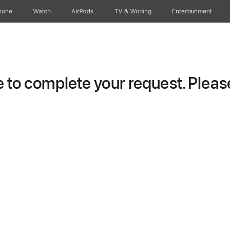
hone
Watch
AirPods
TV & Woning
Entertainment
to complete your request. Please 