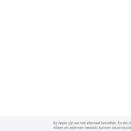
Apple
Footer
Bij Apple zijn we niet allemaal hetzelfde. En da
Alleen als iedereen meetelt, kunnen we producte