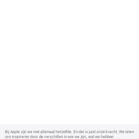
Apple
Footer
Bij Apple zijn we niet allemaal hetzelfde. En dat is juist onze kracht. We laten
ons inspireren door de verschillen in wie we zijn, wat we hebben