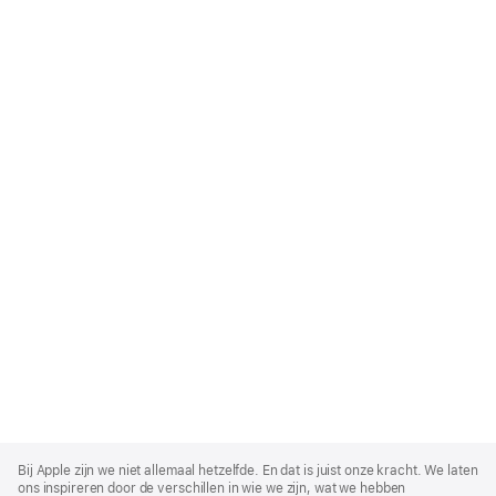
Apple
Footer
Bij Apple zijn we niet allemaal hetzelfde. En dat is juist onze kracht. We laten
ons inspireren door de verschillen in wie we zijn, wat we hebben