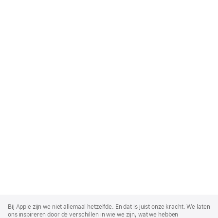
Apple
Footer
Bij Apple zijn we niet allemaal hetzelfde. En dat is juist onze kracht. We laten
ons inspireren door de verschillen in wie we zijn, wat we hebben