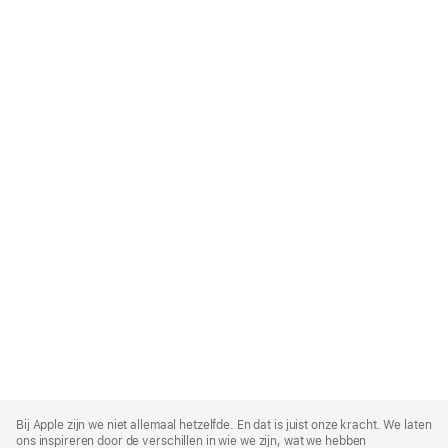
Apple
Footer
Bij Apple zijn we niet allemaal hetzelfde. En dat is juist onze kracht. We laten
ons inspireren door de verschillen in wie we zijn, wat we hebben