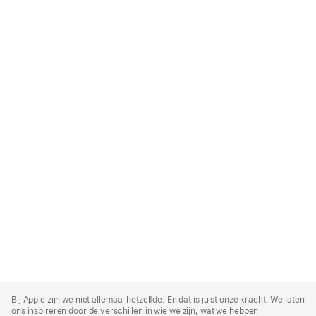
Apple
Footer
Bij Apple zijn we niet allemaal hetzelfde. En dat is juist onze kracht. We laten
ons inspireren door de verschillen in wie we zijn, wat we hebben