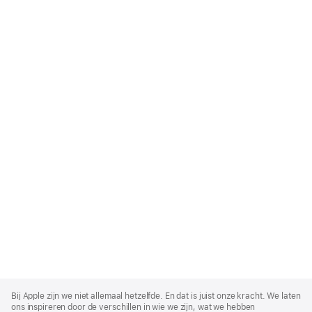
Apple
Footer
Bij Apple zijn we niet allemaal hetzelfde. En dat is juist onze kracht. We laten
ons inspireren door de verschillen in wie we zijn, wat we hebben