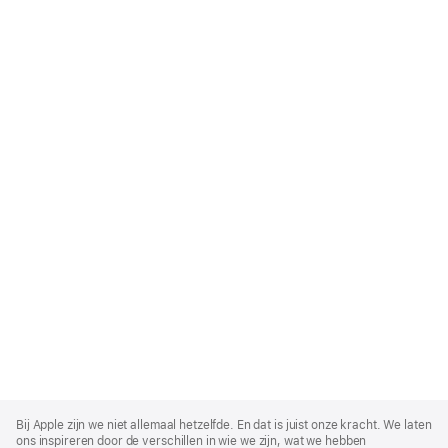
Apple
Footer
Bij Apple zijn we niet allemaal hetzelfde. En dat is juist onze kracht. We laten
ons inspireren door de verschillen in wie we zijn, wat we hebben