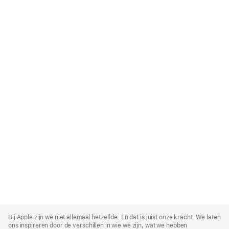
Apple
Footer
Bij Apple zijn we niet allemaal hetzelfde. En dat is juist onze kracht. We laten
ons inspireren door de verschillen in wie we zijn, wat we hebben