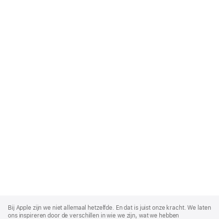
Apple
Footer
Bij Apple zijn we niet allemaal hetzelfde. En dat is juist onze kracht. We laten
ons inspireren door de verschillen in wie we zijn, wat we hebben