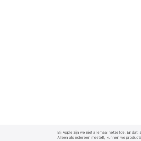
Apple
Footer
Bij Apple zijn we niet allemaal hetzelfde. En da
Alleen als iedereen meetelt, kunnen we producte