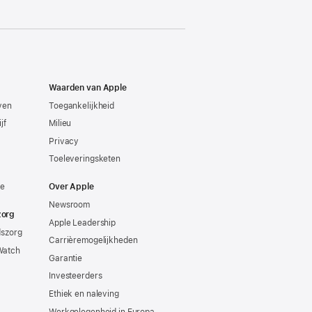
Waarden van Apple
even
Toegankelijkheid
jf
Milieu
Privacy
Toeleveringsketen
ie
Over Apple
Newsroom
zorg
Apple Leadership
dszorg
Carrièremogelijkheden
Watch
Garantie
Investeerders
Ethiek en naleving
Werkgelegenheid in Europa