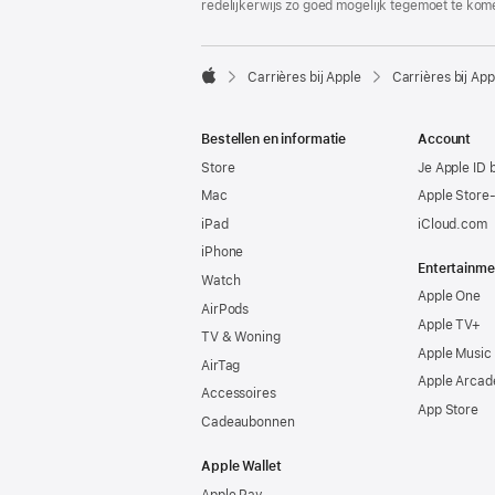
redelijkerwijs zo goed mogelijk tegemoet te kom

Carrières bij Apple
Carrières bij App
Apple
Bestellen en informatie
Account
Store
Je Apple ID 
Mac
Apple Store
iPad
iCloud.com
iPhone
Entertainme
Watch
Apple One
AirPods
Apple TV+
TV & Woning
Apple Music
AirTag
Apple Arcad
Accessoires
App Store
Cadeaubonnen
Apple Wallet
Apple Pay