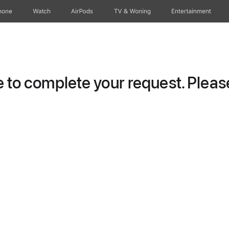
hone
Watch
AirPods
TV & Woning
Entertainment
to complete your request. Please 