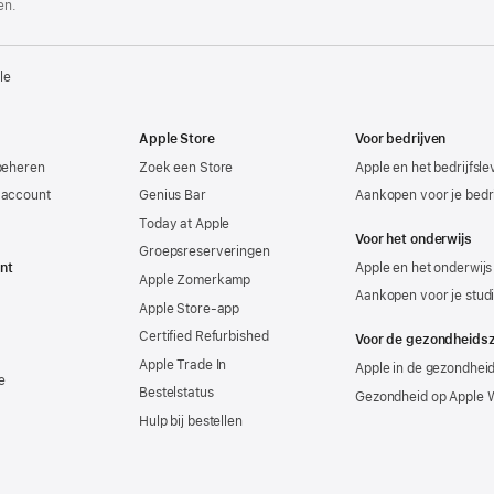
en.
le
Apple Store
Voor bedrijven
beheren
Zoek een Store
Apple en het bedrijfsl
-account
Genius Bar
Aankopen voor je bedri
Today at Apple
Voor het onderwijs
Groepsreserveringen
nt
Apple en het onderwijs
Apple Zomerkamp
Aankopen voor je stud
Apple Store-app
Certified Refurbished
Voor de gezondheids
Apple Trade In
Apple in de gezondhei
e
Bestelstatus
Gezondheid op Apple 
Hulp bij bestellen