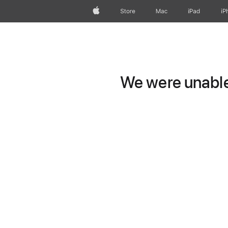
Apple
Store
Mac
iPad
iP
We were unable 