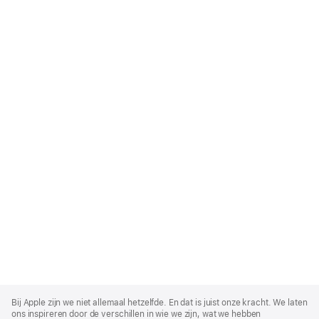
Apple
Footer
Bij Apple zijn we niet allemaal hetzelfde. En dat is juist onze kracht. We laten
ons inspireren door de verschillen in wie we zijn, wat we hebben