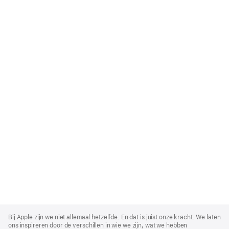
Apple
Footer
Bij Apple zijn we niet allemaal hetzelfde. En dat is juist onze kracht. We laten
ons inspireren door de verschillen in wie we zijn, wat we hebben