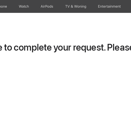
hone
Watch
AirPods
TV & Woning
Entertainment
to complete your request. Please 