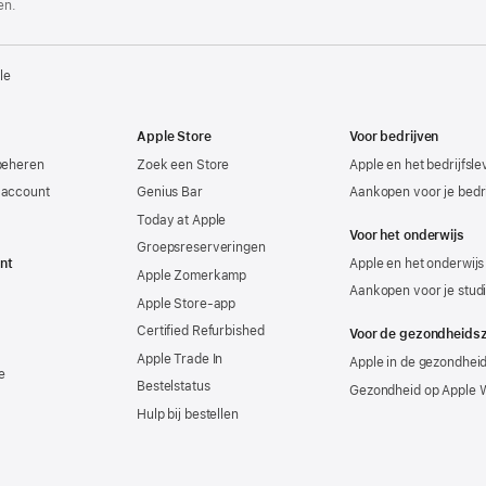
en.
le
Apple Store
Voor bedrijven
beheren
Zoek een Store
Apple en het bedrijfsl
-account
Genius Bar
Aankopen voor je bedri
Today at Apple
Voor het onderwijs
Groepsreserveringen
nt
Apple en het onderwijs
Apple Zomerkamp
Aankopen voor je stud
Apple Store-app
Certified Refurbished
Voor de gezondheids
Apple Trade In
Apple in de gezondhei
e
Bestelstatus
Gezondheid op Apple 
Hulp bij bestellen