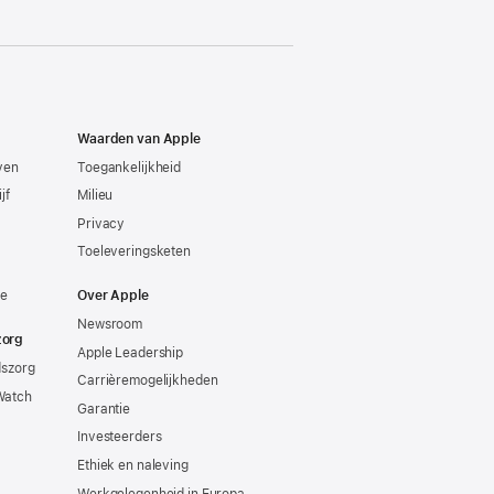
Waarden van Apple
even
Toegankelijkheid
jf
Milieu
Privacy
Toeleveringsketen
ie
Over Apple
Newsroom
zorg
Apple Leadership
dszorg
Carrièremogelijkheden
Watch
Garantie
Investeerders
Ethiek en naleving
Werkgelegenheid in Europa