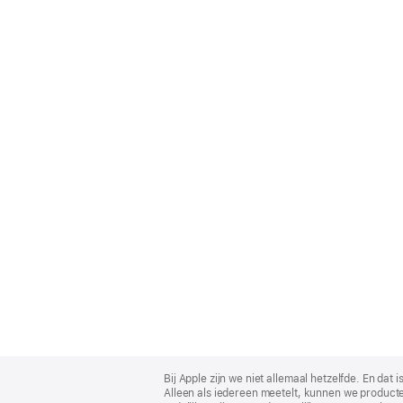
Apple
Footer
Bij Apple zijn we niet allemaal hetzelfde. En da
Alleen als iedereen meetelt, kunnen we producte