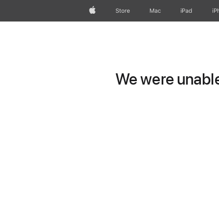
Apple
Store
Mac
iPad
iP
We were unable 