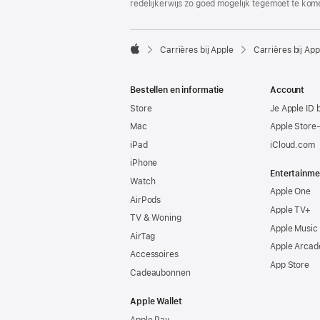
redelijkerwijs zo goed mogelijk tegemoet te kom

Carrières bij Apple
Carrières bij App
Apple
Bestellen en informatie
Account
Store
Je Apple ID 
Mac
Apple Store
iPad
iCloud.com
iPhone
Entertainme
Watch
Apple One
AirPods
Apple TV+
TV & Woning
Apple Music
AirTag
Apple Arcad
Accessoires
App Store
Cadeaubonnen
Apple Wallet
Apple Pay