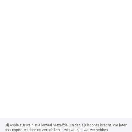
Apple
Footer
Bij Apple zijn we niet allemaal hetzelfde. En dat is juist onze kracht. We laten
ons inspireren door de verschillen in wie we zijn, wat we hebben