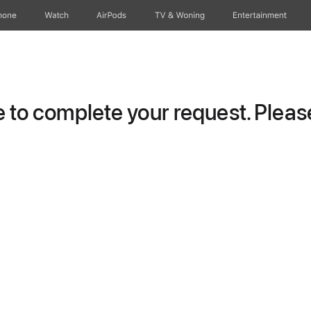
hone
Watch
AirPods
TV & Woning
Entertainment
to complete your request. Please 