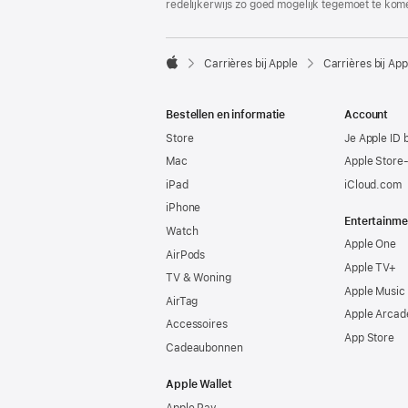
redelijkerwijs zo goed mogelijk tegemoet te kom

Carrières bij Apple
Carrières bij App
Apple
Bestellen en informatie
Account
Store
Je Apple ID 
Mac
Apple Store
iPad
iCloud.com
iPhone
Entertainme
Watch
Apple One
AirPods
Apple TV+
TV & Woning
Apple Music
AirTag
Apple Arcad
Accessoires
App Store
Cadeaubonnen
Apple Wallet
Apple Pay