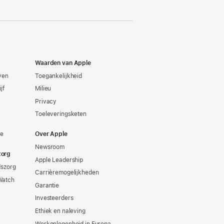
Waarden van Apple
even
Toegankelijkheid
jf
Milieu
Privacy
Toeleveringsketen
ie
Over Apple
Newsroom
zorg
Apple Leadership
dszorg
Carrièremogelijkheden
Watch
Garantie
Investeerders
Ethiek en naleving
Werkgelegenheid in Europa