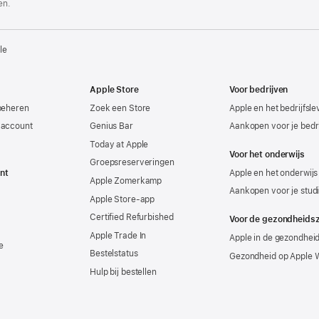
en.
le
Apple Store
Voor bedrijven
beheren
Zoek een Store
Apple en het bedrijfsl
-account
Genius Bar
Aankopen voor je bedri
Today at Apple
Voor het onderwijs
Groepsreserveringen
nt
Apple en het onderwijs
Apple Zomerkamp
Aankopen voor je stud
Apple Store-app
Certified Refurbished
Voor de gezondheids
Apple Trade In
Apple in de gezondhei
e
Bestelstatus
Gezondheid op Apple 
Hulp bij bestellen