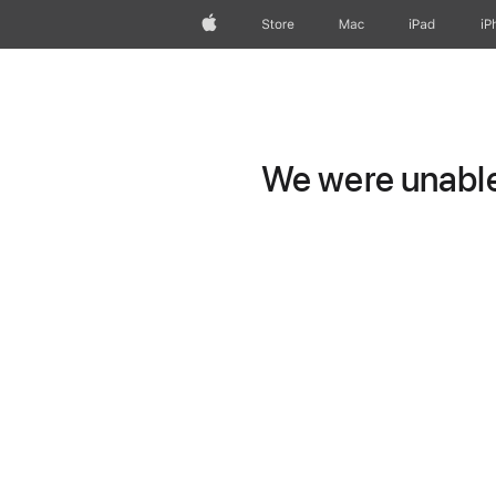
Apple
Store
Mac
iPad
iP
We were unable 