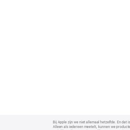
Apple
Footer
Bij Apple zijn we niet allemaal hetzelfde. En da
Alleen als iedereen meetelt, kunnen we producte