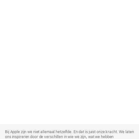
Apple
Footer
Bij Apple zijn we niet allemaal hetzelfde. En dat is juist onze kracht. We laten
ons inspireren door de verschillen in wie we zijn, wat we hebben