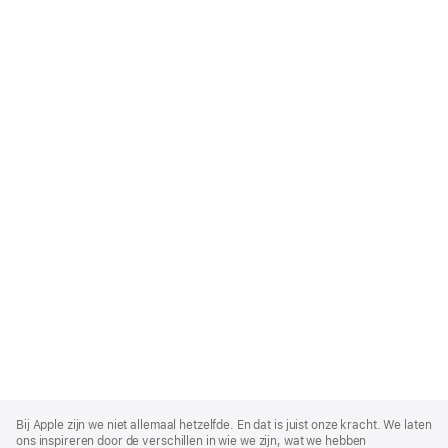
Apple
Footer
Bij Apple zijn we niet allemaal hetzelfde. En dat is juist onze kracht. We laten
ons inspireren door de verschillen in wie we zijn, wat we hebben