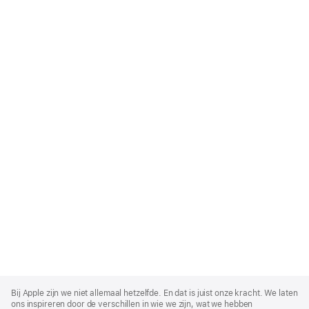
Apple
Footer
Bij Apple zijn we niet allemaal hetzelfde. En dat is juist onze kracht. We laten
ons inspireren door de verschillen in wie we zijn, wat we hebben