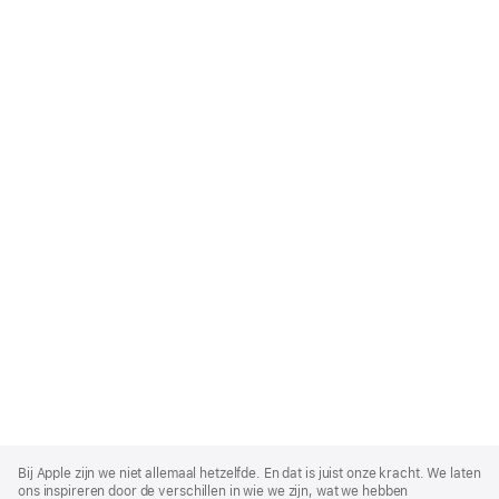
Apple
Footer
Bij Apple zijn we niet allemaal hetzelfde. En dat is juist onze kracht. We laten
ons inspireren door de verschillen in wie we zijn, wat we hebben